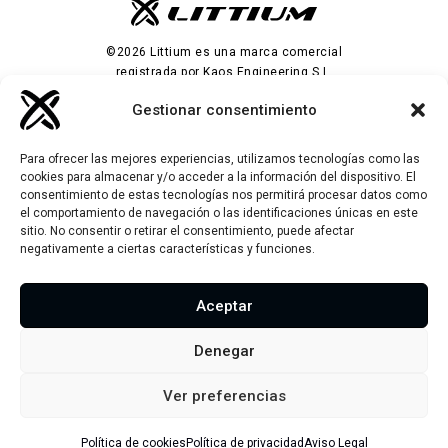
©2026 Littium es una marca comercial
registrada por Kaos Engineering S.L.
Gestionar consentimiento
Para ofrecer las mejores experiencias, utilizamos tecnologías como las
Empresa
cookies para almacenar y/o acceder a la información del dispositivo. El
consentimiento de estas tecnologías nos permitirá procesar datos como
Garantía
el comportamiento de navegación o las identificaciones únicas en este
Productos
sitio. No consentir o retirar el consentimiento, puede afectar
Hazte distribuidor
Ibiza Rainbow Yellow Stone
negativamente a ciertas características y funciones.
Stores
Información general
Ibiza Rainbow Pink Panther
Noticias
Aviso legal
Aceptar
Berlin Classic
Política de cookies
Accesorios
Denegar
Política de privacidad
Mantenimiento
Condiciones Generales
Ver preferencias
Política de cookies
Política de privacidad
Aviso Legal